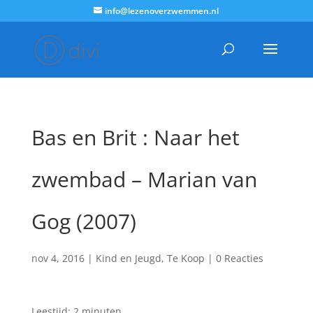
info@lezenoverzwemmen.nl
Bas en Brit : Naar het
zwembad – Marian van
Gog (2007)
nov 4, 2016
|
Kind en Jeugd
,
Te Koop
|
0 Reacties
Leestijd:
2
minuten