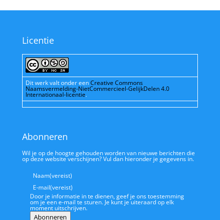
Licentie
Dit werk valt onder een
Creative Commons
Naamsvermelding-NietCommercieel-GelijkDelen 4.0
Internationaal-licentie
.
Abonneren
Wil je op de hoogte gehouden worden van nieuwe berichten die
op deze website verschijnen? Vul dan hieronder je gegevens in.
Naam
(vereist)
E-mail
(vereist)
Door je informatie in te dienen, geef je ons toestemming
om je een e-mail te sturen. Je kunt je uiteraard op elk
moment uitschrijven.
Abonneren