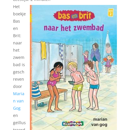
Het
boekje
Bas
en
Brit:
naar
het
zwem
bad is
gesch
reven
door
Maria
n van
Gog
en
geïllus
treerd