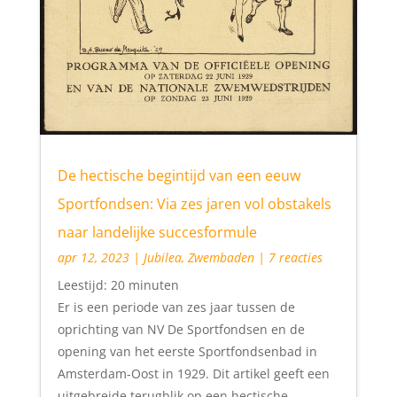
De hectische begintijd van een eeuw
Sportfondsen: Via zes jaren vol obstakels
naar landelijke succesformule
apr 12, 2023
|
Jubilea
,
Zwembaden
| 7 reacties
Leestijd:
20
minuten
Er is een periode van zes jaar tussen de
oprichting van NV De Sportfondsen en de
opening van het eerste Sportfondsenbad in
Amsterdam-Oost in 1929. Dit artikel geeft een
uitgebreide terugblik op een hectische