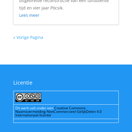
uitgebreide reconstructie van een turbulente
tijd en vier jaar Pócsik.
Lees meer
« Vorige Pagina
Licentie
Dit werk valt onder een
Creative Commons
Naamsvermelding-NietCommercieel-GelijkDelen 4.0
Internationaal-licentie
.