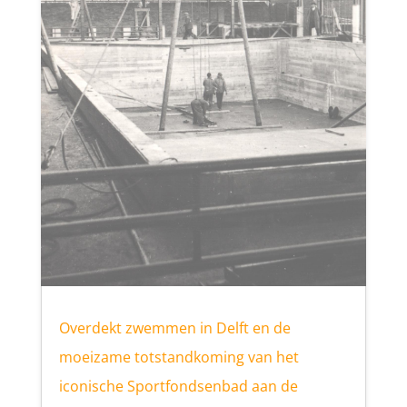
Overdekt zwemmen in Delft en de
moeizame totstandkoming van het
iconische Sportfondsenbad aan de