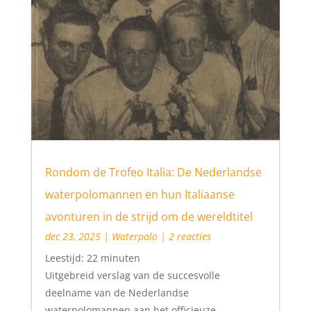
Rondom de Trofeo Italia: De Nederlandse
waterpolomannen en hun Italiaanse
avonturen in de strijd om de wereldtitel
dec 23, 2025
|
Waterpolo
| 2 reacties
Leestijd:
22
minuten
Uitgebreid verslag van de succesvolle
deelname van de Nederlandse
waterpolomannen aan het officieuze