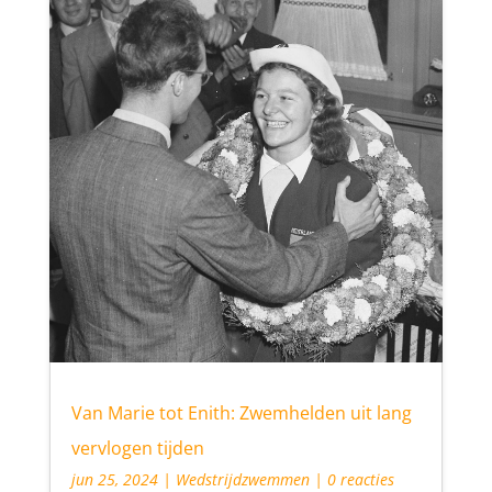
Van Marie tot Enith: Zwemhelden uit lang
vervlogen tijden
jun 25, 2024
|
Wedstrijdzwemmen
| 0 reacties