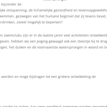
t bijzonder de
lijke ontspanning, de lichamelijke gezondheid en levensopgewekth
zwemmen, gezwegen van het humane beginsel dat zij tevens bevat
erdrinken, zoveel mogelijk te beperken?
zwemclubs zijn er in de laatste jaren veel activiteiten ontwikkeld
e geven, hebben wij een poging gewaagd ook een steentje bij te dra
ingen, het duiken en de voornaamste watersprongen in woord en b
n worden en moge bijdragen tot een grotere ontwikkeling de
gen zonder te zinken, kan geen geoefend zwemmer worden genoemd