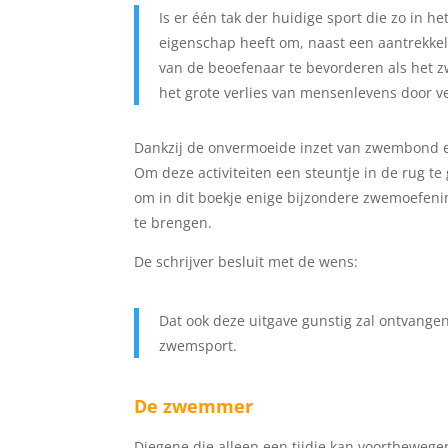
Is er één tak der huidige sport die zo in he
eigenschap heeft om, naast een aantrekke
van de beoefenaar te bevorderen als het 
het grote verlies van mensenlevens door v
Dankzij de onvermoeide inzet van zwembond en 
Om deze activiteiten een steuntje in de rug t
om in dit boekje enige bijzondere zwemoefen
te brengen.
De schrijver besluit met de wens:
Dat ook deze uitgave gunstig zal ontvange
zwemsport.
De zwemmer
Diegene die alleen een tijdje kan voortbewe