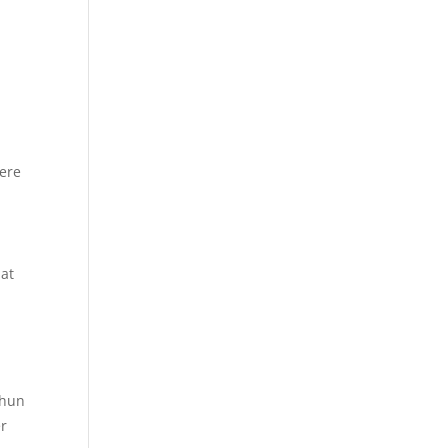
e
ere
aat
 hun
er