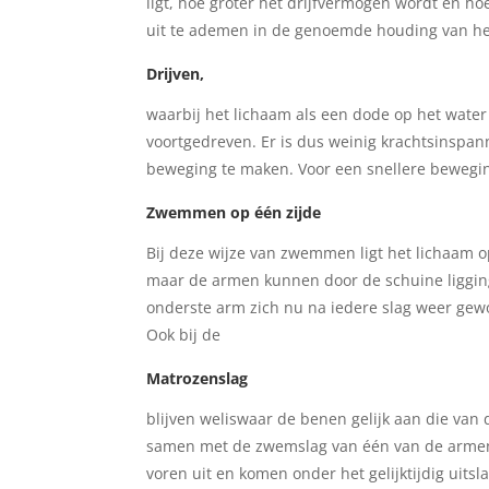
ligt, hoe groter het drijfvermogen wordt en h
uit te ademen in de genoemde houding van he
Drijven,
waarbij het lichaam als een dode op het water
voortgedreven. Er is dus weinig krachtsinspan
beweging te maken. Voor een snellere beweging
Zwemmen op één zijde
Bij deze wijze van zwemmen ligt het lichaam o
maar de armen kunnen door de schuine ligging
onderste arm zich nu na iedere slag weer gewo
Ook bij de
Matrozenslag
blijven weliswaar de benen gelijk aan die van
samen met de zwemslag van één van de armen. 
voren uit en komen onder het gelijktijdig uits