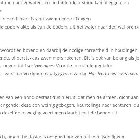
dat men onder water een beduidende afstand kan afleggen, en
en
n en een flinke afstand zwemmende afleggen
de oppervlakte als van de bodem, uit het water naar den wal breng
twoordt en bovendien daarbij de nodige correctheid in houdingen
de, of eerste-klas zwemmers rekenen. Dit is ook van belang als je
prongen tot
kunstzwemmer
. Voor de meest elementaire
er verschenen door ons uitgegeven werkje
Hoe leert men zwemmen
.
n van een hond bestaat dus hieruit, dat men de armen, dicht aan
brengende, deze een weinig gebogen, beurtelings naar achteren, d
a dezelfde beweging voert men daarbij met de benen uit.
 omdat het lastig is om goed horizontaal te blijven liggen.