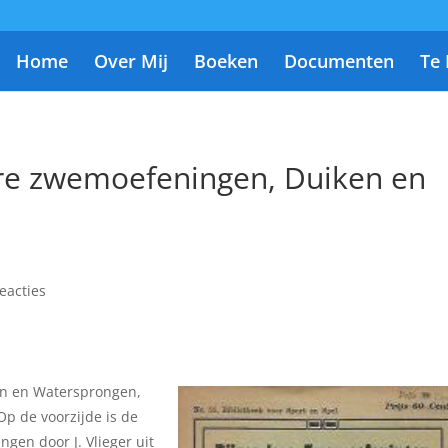
Home
Over Mij
Boeken
Documenten
Te
ere zwemoefeningen, Duiken en
eacties
en en Watersprongen,
Op de voorzijde is de
ngen door J. Vlieger uit