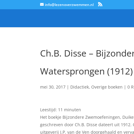
info@lezenoverzwemmen.nl
Ch.B. Disse – Bijzond
Watersprongen (1912)
mei 30, 2017
|
Didactiek
,
Overige boeken
|
0 R
Leestijd:
11
minuten
Het boekje Bijzondere Zwemoefeningen, Duik
geschreven door Ch.B. Disse dateert uit 1912. 
uitgeverij J.P. van de Ven doorgehaald en verva