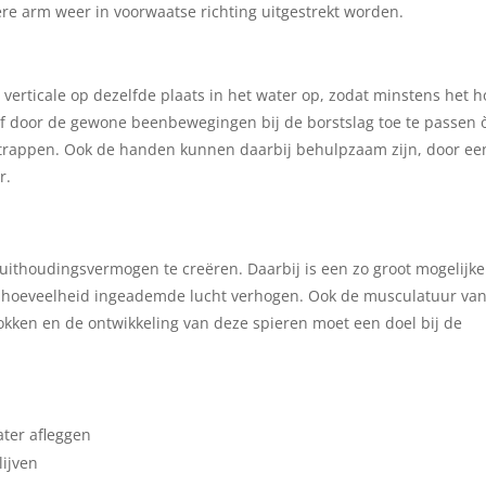
dere arm weer in voorwaatse richting uitgestrekt worden.
 verticale op dezelfde plaats in het water op, zodat minstens het 
 òf door de gewone beenbewegingen bij de borstslag toe te passen 
 trappen. Ook de handen kunnen daarbij behulpzaam zijn, door ee
r.
 uithoudingsvermogen te creëren. Daarbij is een zo groot mogelijke
 de hoeveelheid ingeademde lucht verhogen. Ook de musculatuur va
trokken en de ontwikkeling van deze spieren moet een doel bij de
ter afleggen
lijven