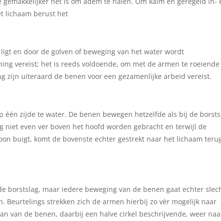
oe gemakkelijker het is om adem te halen. Om kalm en geregeld in- 
t lichaam berust het
 ligt en door de golven of beweging van het water wordt
ning vereist; het is reeds voldoende, om met de armen te roeiende
 zijn uiteraard de benen voor een gezamenlijke arbeid vereist.
p één zijde te water. De benen bewegen hetzelfde als bij de borsts
 niet even ver boven het hoofd worden gebracht en terwijl de
on buigt, komt de bovenste echter gestrekt naar het lichaam teru
 de borstslag, maar iedere beweging van de benen gaat echter slec
Beurtelings strekken zich de armen hierbij zo vèr mogelijk naar
laan van de benen, daarbij een halve cirkel beschrijvende, weer naa