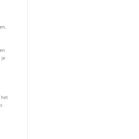
en,
 en
 je
 het
us