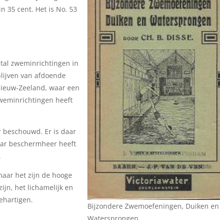
n 35 cent. Het is No. 53
ntal zweminrichtingen in
tblijven van afdoende
 Nieuw-Zeeland, waar een
zweminrichtingen heeft
 beschouwd. Er is daar
haar beschermheer heeft
.
f maar het zijn de hooge
ijn, het lichamelijk en
behartigen.
Bijzondere Zwemoefeningen, Duiken en
Watersprongen