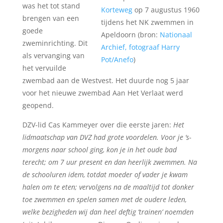
was het tot stand
Korteweg
op 7 augustus 1960
brengen van een
tijdens het NK zwemmen in
goede
Apeldoorn (bron:
Nationaal
zweminrichting. Dit
Archief, fotograaf Harry
als vervanging van
Pot/Anefo
)
het vervuilde
zwembad aan de Westvest. Het duurde nog 5 jaar
voor het nieuwe zwembad Aan Het Verlaat werd
geopend.
DZV-lid Cas Kammeyer over die eerste jaren:
Het
lidmaatschap van DVZ had grote voordelen. Voor je ‘s-
morgens naar school ging, kon je in het oude bad
terecht; om 7 uur present en dan heerlijk zwemmen. Na
de schooluren idem, totdat moeder of vader je kwam
halen om te eten; vervolgens na de maaltijd tot donker
toe zwemmen en spelen samen met de oudere leden,
welke bezigheden wij dan heel deftig ’trainen’ noemden