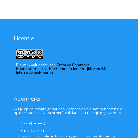
Licentie
Dit werk valt onder een
Creative Commons
Naamsvermelding-NietCommercieel-GelijkDelen 4.0
Internationaal-licentie
.
Abonneren
Wil je op de hoogte gehouden worden van nieuwe berichten die
op deze website verschijnen? Vul dan hieronder je gegevens in.
Naam
(vereist)
E-mail
(vereist)
Door je informatie in te dienen, geef je ons toestemming