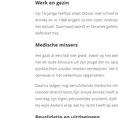
Werk en gezin
Op 14-jarige leeftijd stopt Olsson met school e
Annika en in 1988 krijgen zij een zoon, Andre
het kanaal. Daarnaast wordt er fanatiek gefiets
definitief mis.
Medische missers
Het gaat al een tijd niet goed, zowel op het werk
het de oude blessure uit zijn jeugd die nu op
pijnklachten zouden moeten verdwijnen. Het lo
opnieuw in het ziekenhuis opgenomen.
Daarna volgen nog verschillende medische miss
rolstoel terecht komt.Zijn vrouw Annika heeft a
overdag zijn eigen persoonlijke assistent, Kjell
Hij wijst Anders erop dat hij recht heeft op e
Revalidatie en uitdagingen