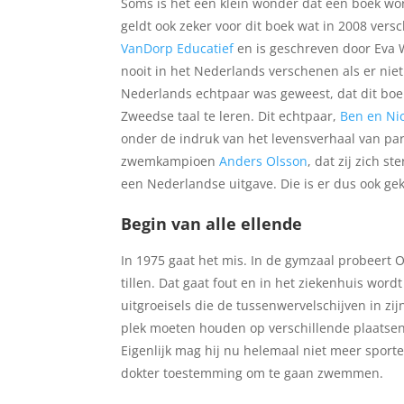
Soms is het een klein wonder dat een boek wo
geldt ook zeker voor dit boek wat in 2008 vers
VanDorp Educatief
en is geschreven door Eva 
nooit in het Nederlands verschenen als er nie
Nederlands echtpaar was geweest, dat dit boe
Zweedse taal te leren. Dit echtpaar,
Ben en Ni
onder de indruk van het levensverhaal van pa
zwemkampioen
Anders Olsson
, dat zij zich 
een Nederlandse uitgave. Die is er dus ook g
Begin van alle ellende
In 1975 gaat het mis. In de gymzaal probeert O
tillen. Dat gaat fout en in het ziekenhuis word
uitgroeisels die de tussenwervelschijven in zi
plek moeten houden op verschillende plaatsen
Eigenlijk mag hij nu helemaal niet meer sporte
dokter toestemming om te gaan zwemmen.