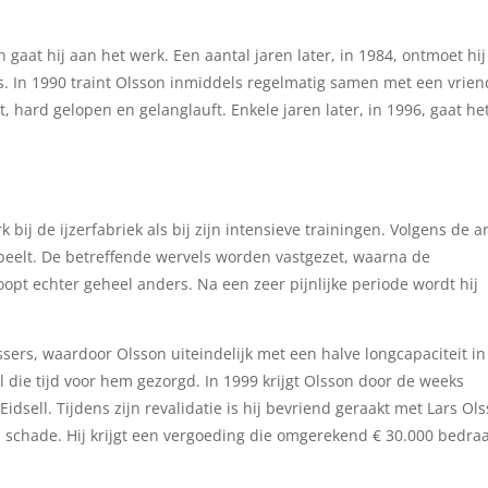
n gaat hij aan het werk. Een aantal jaren later, in 1984, ontmoet hij
as. In 1990 traint Olsson inmiddels regelmatig samen met een vrien
t, hard gelopen en gelanglauft. Enkele jaren later, in 1996, gaat he
 bij de ijzerfabriek als bij zijn intensieve trainingen. Volgens de ar
speelt. De betreffende wervels worden vastgezet, waarna de
opt echter geheel anders. Na een zeer pijnlijke periode wordt hij
ers, waardoor Olsson uiteindelijk met een halve longcapaciteit in
l die tijd voor hem gezorgd. In 1999 krijgt Olsson door de weeks
 Eidsell. Tijdens zijn revalidatie is hij bevriend geraakt met Lars Ol
en schade. Hij krijgt een vergoeding die omgerekend € 30.000 bedraa