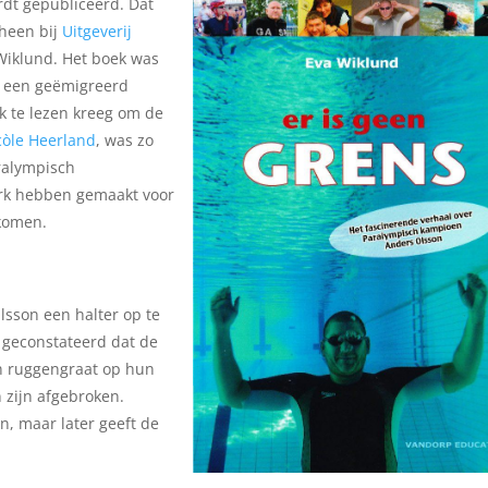
rdt gepubliceerd. Dat
cheen bij
Uitgeverij
Wiklund. Het boek was
t een geëmigreerd
k te lezen kreeg om de
còle Heerland
, was zo
ralympisch
sterk hebben gemaakt voor
ekomen.
lsson een halter op te
t geconstateerd dat de
jn ruggengraat op hun
 zijn afgebroken.
n, maar later geeft de