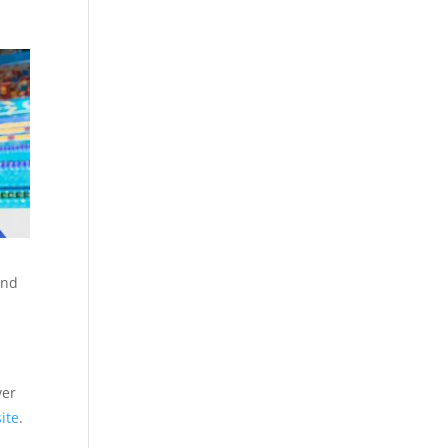
and
ver
ite
.