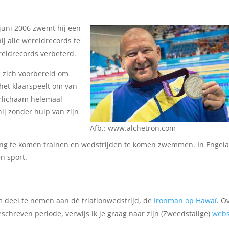
juni 2006 zwemt hij een
ij alle wereldrecords te
reldrecords verbeterd.
j zich voorbereid om
het klaarspeelt om van
erlichaam helemaal
hij zonder hulp van zijn
Afb.: www.alchetron.com
ling te komen trainen en wedstrijden te komen zwemmen. In Engel
n sport.
m deel te nemen aan dé triatlonwedstrijd, de
Ironman op Hawaï
. O
beschreven periode, verwijs ik je graag naar zijn (Zweedstalige)
webs