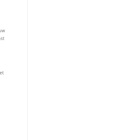
ouw
st
et
e