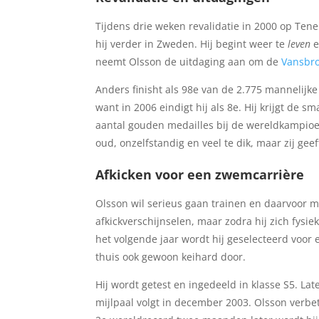
Tijdens drie weken revalidatie in 2000 op Ten
hij verder in Zweden. Hij begint weer te
leven
e
neemt Olsson de uitdaging aan om de
Vansbr
Anders finisht als 98e van de 2.775 mannelijke
want in 2006 eindigt hij als 8e. Hij krijgt de
aantal gouden medailles bij de wereldkampioen
oud, onzelfstandig en veel te dik, maar zij gee
Afkicken voor een zwemcarrière
Olsson wil serieus gaan trainen en daarvoor moe
afkickverschijnselen, maar zodra hij zich fysiek
het volgende jaar wordt hij geselecteerd voor
thuis ook gewoon keihard door.
Hij wordt getest en ingedeeld in klasse S5. Late
mijlpaal volgt in december 2003. Olsson verbe