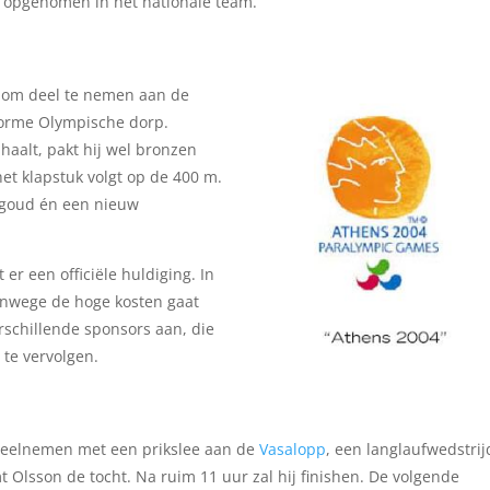
j opgenomen in het nationale team.
 om deel te nemen aan de
enorme Olympische dorp.
 haalt, pakt hij wel bronzen
het klapstuk volgt op de 400 m.
h goud én een nieuw
er een officiële huldiging. In
vanwege de hoge kosten gaat
schillende sponsors aan, die
te vervolgen.
n deelnemen met een prikslee aan de
Vasalopp
, een langlaufwedstrij
Olsson de tocht. Na ruim 11 uur zal hij finishen. De volgende