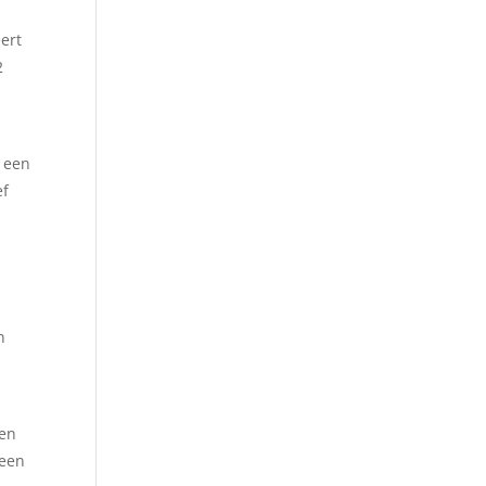
ert
2
n een
ef
n
Een
 een