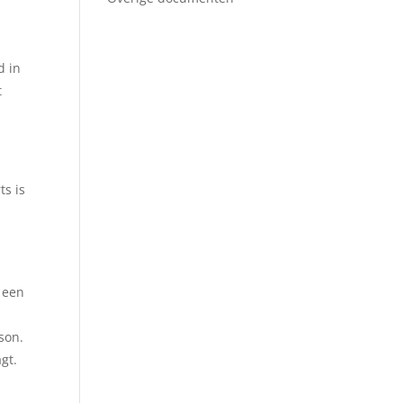
d in
t
ts is
 een
sson.
gt.