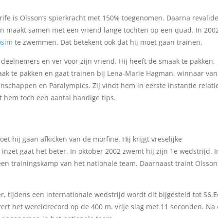
erife is Olsson’s spierkracht met 150% toegenomen. Daarna revalide
n maakt samen met een vriend lange tochten op een quad. In 200
osim
te zwemmen. Dat betekent ook dat hij moet gaan trainen.
 deelnemers en ver voor zijn vriend. Hij heeft de smaak te pakken,
 smaak te pakken en gaat trainen bij Lena-Marie Hagman, winnaar va
schappen en Paralympics. Zij vindt hem in eerste instantie relati
ft hem toch een aantal handige tips.
t hij gaan afkicken van de morfine. Hij krijgt vreselijke
 inzet gaat het beter. In oktober 2002 zwemt hij zijn 1e wedstrijd. I
 een trainingskamp van het nationale team. Daarnaast traint Olsson
r, tijdens een internationale wedstrijd wordt dit bijgesteld tot S6.
tert het wereldrecord op de 400 m. vrije slag met 11 seconden. Na