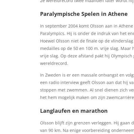
2e wereldrecord twee maanden later wordt hi
Paralympische Spelen in Athene
In september 2004 komt Olsson aan in Athene
Paralympics. Hij is onder de indruk van het 
Hoewel Olsson niet de finale op de vlinderslag
medailles op de 50 en 100 m. vrije slag. Maar 
vrije slag. Op deze afstand pakt hij Olympisc
wereldrecord.
In Zweden is er een massale ontvangst en volgt 
een radio interview geeft Olsson aan dat hij 
stoppen met zwemmen. Al snel dienen zich ver
het hem mogelijk maken om zijn zwemcarrière 
Langlaufen en marathon
Olsson blijft zijn grenzen verleggen. Hij gaa
van 90 km. Na enige voorbereiding onderneemt 