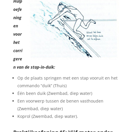
Hulp
oefe
ning
en
voor
het
corri
gere
n van de stap-in-duik:
Op de plaats springen met een stap vooruit en het
commando “duik” (Thuis)
Één been duik (Zwembad, diep water)
Een voorwerp tussen de benen vasthouden
(Zwembad, diep water)
Koprol (Zwembad, diep water).