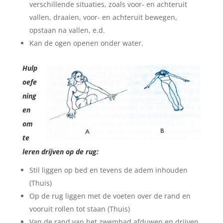
verschillende situaties, zoals voor- en achteruit
vallen, draaien, voor- en achteruit bewegen,
opstaan na vallen, e.d.
Kan de ogen openen onder water.
Hulp
oefe
ning
en
om
te
leren drijven op de rug:
Stil liggen op bed en tevens de adem inhouden
(Thuis)
Op de rug liggen met de voeten over de rand en
vooruit rollen tot staan (Thuis)
Van de rand van het zwembad afduwen en drijven