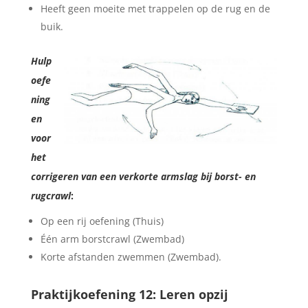
Heeft geen moeite met trappelen op de rug en de
buik.
Hulp
oefe
ning
en
voor
het
corrigeren van een verkorte armslag bij borst- en
rugcrawl
:
Op een rij oefening (Thuis)
Één arm borstcrawl (Zwembad)
Korte afstanden zwemmen (Zwembad).
Praktijkoefening 12: Leren opzij