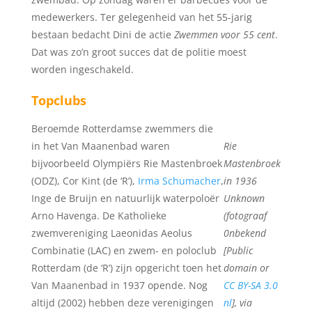
medewerkers. Ter gelegenheid van het 55-jarig
bestaan bedacht Dini de actie
Zwemmen voor 55 cent
.
Dat was zo’n groot succes dat de politie moest
worden ingeschakeld.
Topclubs
Beroemde Rotterdamse zwemmers die
in het Van Maanenbad waren
Rie
bijvoorbeeld Olympiërs Rie Mastenbroek
Mastenbroek
(ODZ), Cor Kint (de ‘R’),
Irma Schumacher
,
in 1936
Inge de Bruijn en natuurlijk waterpoloër
Unknown
Arno Havenga. De Katholieke
(fotograaf
zwemvereniging Laeonidas Aeolus
0nbekend
Combinatie (LAC) en zwem- en poloclub
[Public
Rotterdam (de ‘R’) zijn opgericht toen het
domain or
Van Maanenbad in 1937 opende. Nog
CC BY-SA 3.0
altijd (2002) hebben deze verenigingen
nl
], via