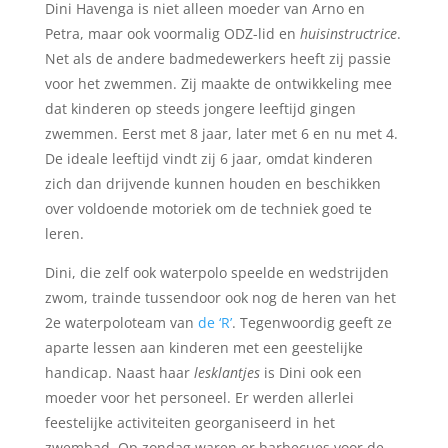
Dini Havenga is niet alleen moeder van Arno en
Petra, maar ook voormalig ODZ-lid en
huisinstructrice
.
Net als de andere badmedewerkers heeft zij passie
voor het zwemmen. Zij maakte de ontwikkeling mee
dat kinderen op steeds jongere leeftijd gingen
zwemmen. Eerst met 8 jaar, later met 6 en nu met 4.
De ideale leeftijd vindt zij 6 jaar, omdat kinderen
zich dan drijvende kunnen houden en beschikken
over voldoende motoriek om de techniek goed te
leren.
Dini, die zelf ook waterpolo speelde en wedstrijden
zwom, trainde tussendoor ook nog de heren van het
2e waterpoloteam van
de ‘R’
. Tegenwoordig geeft ze
aparte lessen aan kinderen met een geestelijke
handicap. Naast haar
lesklantjes
is Dini ook een
moeder voor het personeel. Er werden allerlei
feestelijke activiteiten georganiseerd in het
zwembad. Op zondag waren er barbecues voor de