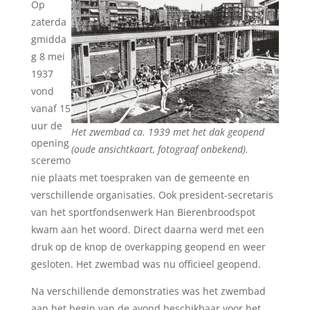
Op
zaterda
gmidda
g 8 mei
1937
vond
vanaf 15
uur de
Het zwembad ca. 1939 met het dak geopend
opening
(oude ansichtkaart, fotograaf onbekend).
sceremo
nie plaats met toespraken van de gemeente en
verschillende organisaties. Ook president-secretaris
van het sportfondsenwerk Han Bierenbroodspot
kwam aan het woord. Direct daarna werd met een
druk op de knop de overkapping geopend en weer
gesloten. Het zwembad was nu officieel geopend.
Na verschillende demonstraties was het zwembad
aan het begin van de avond beschikbaar voor het