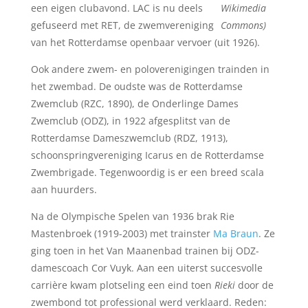
een eigen clubavond. LAC is nu deels
Wikimedia
gefuseerd met RET, de zwemvereniging
Commons)
van het Rotterdamse openbaar vervoer (uit 1926).
Ook andere zwem- en poloverenigingen trainden in
het zwembad. De oudste was de Rotterdamse
Zwemclub (RZC, 1890), de Onderlinge Dames
Zwemclub (ODZ), in 1922 afgesplitst van de
Rotterdamse Dameszwemclub (RDZ, 1913),
schoonspringvereniging Icarus en de Rotterdamse
Zwembrigade. Tegenwoordig is er een breed scala
aan huurders.
Na de Olympische Spelen van 1936 brak Rie
Mastenbroek (1919-2003) met trainster
Ma Braun
. Ze
ging toen in het Van Maanenbad trainen bij ODZ-
damescoach Cor Vuyk. Aan een uiterst succesvolle
carrière kwam plotseling een eind toen
Rieki
door de
zwembond tot professional werd verklaard. Reden: