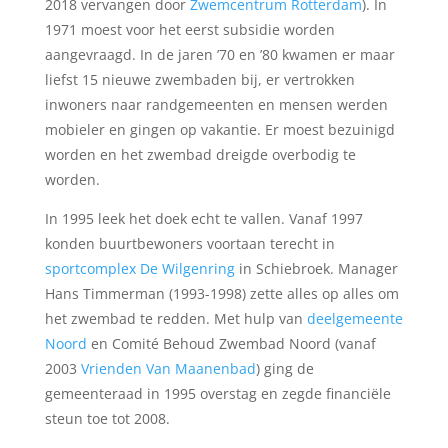
2018 vervangen door
Zwemcentrum Rotterdam
). In
1971 moest voor het eerst subsidie worden
aangevraagd. In de jaren ’70 en ’80 kwamen er maar
liefst 15 nieuwe zwembaden bij, er vertrokken
inwoners naar randgemeenten en mensen werden
mobieler en gingen op vakantie. Er moest bezuinigd
worden en het zwembad dreigde overbodig te
worden.
In 1995 leek het doek echt te vallen. Vanaf 1997
konden buurtbewoners voortaan terecht in
sportcomplex De Wilgenring
in Schiebroek. Manager
Hans Timmerman (1993-1998) zette alles op alles om
het zwembad te redden. Met hulp van
deelgemeente
Noord
en Comité Behoud Zwembad Noord (vanaf
2003
Vrienden Van Maanenbad
) ging de
gemeenteraad in 1995 overstag en zegde financiële
steun toe tot 2008.