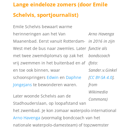
Lange eindeloze zomers (door
Emile
Schelvis
, sportjournalist)
Emile Schelvis bewaart warme
herinneringen aan het Van
Arno Havenga
Maanenbad. Eerst vanuit Rotterdam-
in 2016 in zijn
West met de bus naar zwemles. Later
functie als
met twee zwemdiploma’s op zak het
bondscoach
vrij zwemmen in het buitenbad en af
(foto:
en toe ook binnen, waar
Sander.v.Ginkel
schoonspringers
Edwin
en
Daphne
[
CC BY-SA 4.0
],
Jongejans
te bewonderen waren.
from
Wikimedia
Later woonde Schelvis aan de
Commons)
Stadhouderslaan, op loopafstand van
het zwembad. Je kon zomaar waterpolo-international
Arno Havenga
(voormalig bondcoach van het
nationale waterpolo-damesteam) of topzwemster