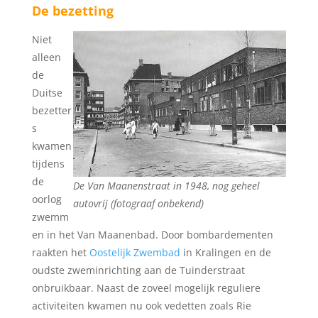
De bezetting
Niet
alleen
de
Duitse
bezetter
s
kwamen
tijdens
de
De Van Maanenstraat in 1948, nog geheel
oorlog
autovrij (fotograaf onbekend)
zwemm
en in het Van Maanenbad. Door bombardementen
raakten het
Oostelijk Zwembad
in Kralingen en de
oudste zweminrichting aan de Tuinderstraat
onbruikbaar. Naast de zoveel mogelijk reguliere
activiteiten kwamen nu ook vedetten zoals Rie