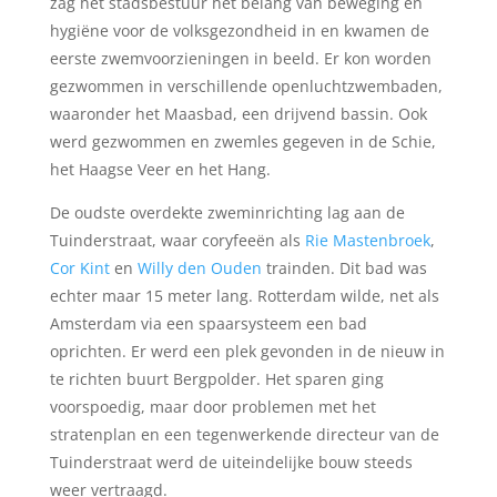
zag het stadsbestuur het belang van beweging en
hygiëne voor de volksgezondheid in en kwamen de
eerste zwemvoorzieningen in beeld. Er kon worden
gezwommen in verschillende openluchtzwembaden,
waaronder het Maasbad, een drijvend bassin. Ook
werd gezwommen en zwemles gegeven in de Schie,
het Haagse Veer en het Hang.
De oudste overdekte zweminrichting lag aan de
Tuinderstraat, waar coryfeeën als
Rie Mastenbroek
,
Cor Kint
en
Willy den Ouden
trainden. Dit bad was
echter maar 15 meter lang. Rotterdam wilde, net als
Amsterdam via een spaarsysteem een bad
oprichten. Er werd een plek gevonden in de nieuw in
te richten buurt Bergpolder. Het sparen ging
voorspoedig, maar door problemen met het
stratenplan en een tegenwerkende directeur van de
Tuinderstraat werd de uiteindelijke bouw steeds
weer vertraagd.