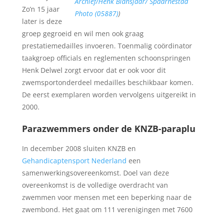
Archief/Henk Blansjaar/ Spaarnestad
Zo’n 15 jaar
Photo (05887)
)
later is deze
groep gegroeid en wil men ook graag
prestatiemedailles invoeren. Toenmalig coördinator
taakgroep officials en reglementen schoonspringen
Henk Delwel zorgt ervoor dat er ook voor dit
zwemsportonderdeel medailles beschikbaar komen.
De eerst exemplaren worden vervolgens uitgereikt in
2000.
Parazwemmers onder de KNZB-paraplu
In december 2008 sluiten KNZB en
Gehandicaptensport Nederland
een
samenwerkingsovereenkomst. Doel van deze
overeenkomst is de volledige overdracht van
zwemmen voor mensen met een beperking naar de
zwembond. Het gaat om 111 verenigingen met 7600