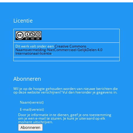
Licentie
Dit werk valt onder een
Creative Commons
Naamsvermelding-NietCommercieel-GelijkDelen 4.0
Internationaal-licentie
.
Abonneren
Wil je op de hoogte gehouden worden van nieuwe berichten die
op deze website verschijnen? Vul dan hieronder je gegevens in.
Naam
(vereist)
E-mail
(vereist)
Door je informatie in te dienen, geef je ons toestemming
om je een e-mail te sturen. Je kunt je uiteraard op elk
moment uitschrijven.
Abonneren