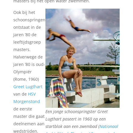
masters bij het open water zwemmen.
Ook bij het
schoonspringen
ontstaat in de
jaren ’80 de
leeftijdsgroep
masters.
Halverwege de
jaren ’80 is oud-
Olympiër
(Rome, 1960)
Greet Lugthart
van de
HSV
Morgenstond
de eerste
Een jonge schoonspringster Greet
master die gaat
Lugthart poseert in 1960 op een
deelnemen aan
startblok aan een zwembad (
Nationaal
wedstrijden.