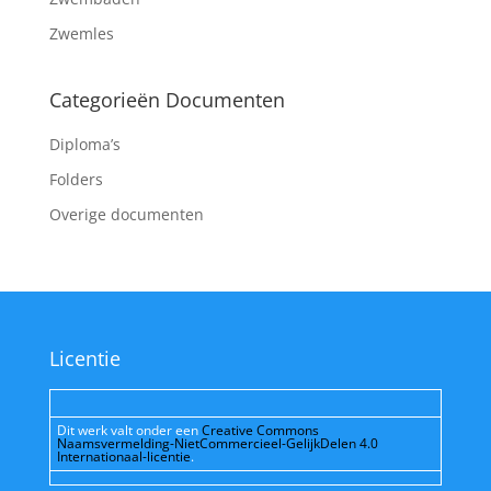
Zwemles
Categorieën Documenten
Diploma’s
Folders
Overige documenten
Licentie
Dit werk valt onder een
Creative Commons
Naamsvermelding-NietCommercieel-GelijkDelen 4.0
Internationaal-licentie
.