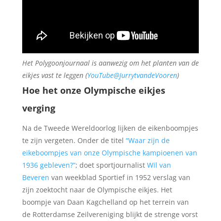
Het Polygoonjournaal is aanwezig om het planten van de
eikjes vast te leggen (
YouTube@JurrytvandeVooren
)
Hoe het onze Olympische eikjes
verging
Na de Tweede Wereldoorlog lijken de eikenboompjes
te zijn vergeten. Onder de titel
“Waar zijn de
eikeboompjes van onze Olympische kampioenen van
1936 gebleven?”
; doet sportjournalist
Wil van
Beveren
van weekblad Sportief in 1952 verslag van
zijn zoektocht naar de Olympische eikjes. Het
boompje van Daan Kagchelland op het terrein van
de Rotterdamse Zeilvereniging blijkt de strenge vorst