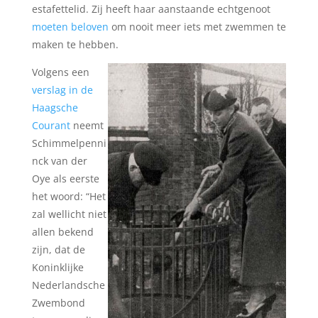
estafettelid. Zij heeft haar aanstaande echtgenoot
moeten beloven
om nooit meer iets met zwemmen te
maken te hebben.
Volgens een
verslag in de
Haagsche
Courant
neemt
Schimmelpenni
nck van der
Oye als eerste
het woord: “Het
zal wellicht niet
allen bekend
zijn, dat de
Koninklijke
Nederlandsche
Zwembond