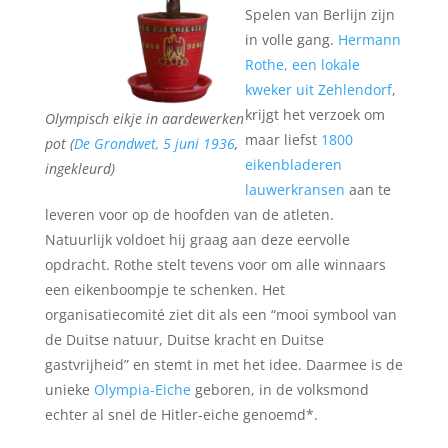
Spelen van Berlijn zijn
in volle gang.
Hermann
Rothe, een lokale
kweker uit Zehlendorf
,
krijgt het verzoek om
Olympisch eikje in aardewerken
maar liefst
1800
pot (
De Grondwet, 5 juni 1936
,
eikenbladeren
ingekleurd)
lauwerkransen
aan te
leveren voor op de hoofden van de atleten.
Natuurlijk voldoet hij graag aan deze eervolle
opdracht. Rothe stelt tevens voor om alle winnaars
een eikenboompje te schenken. Het
organisatiecomité ziet dit als een “mooi symbool van
de Duitse natuur, Duitse kracht en Duitse
gastvrijheid” en stemt in met het idee. Daarmee is de
unieke
Olympia-Eiche
geboren, in de volksmond
echter al snel de Hitler-eiche genoemd*.