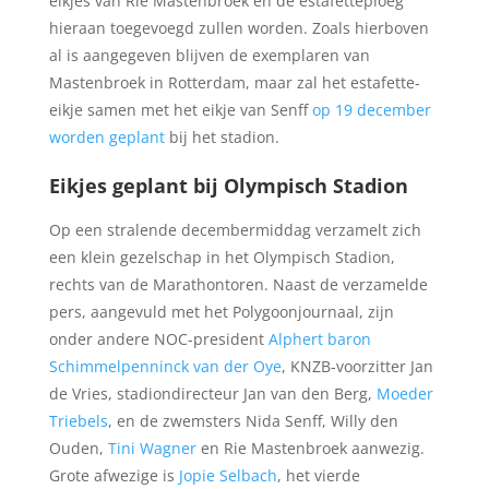
eikjes van Rie Mastenbroek en de estafetteploeg
hieraan toegevoegd zullen worden. Zoals hierboven
al is aangegeven blijven de exemplaren van
Mastenbroek in Rotterdam, maar zal het estafette-
eikje samen met het eikje van Senff
op 19 december
worden geplant
bij het stadion.
Eikjes geplant bij Olympisch Stadion
Op een stralende decembermiddag verzamelt zich
een klein gezelschap in het Olympisch Stadion,
rechts van de Marathontoren. Naast de verzamelde
pers, aangevuld met het Polygoonjournaal, zijn
onder andere NOC-president
Alphert baron
Schimmelpenninck van der Oye
, KNZB-voorzitter Jan
de Vries, stadiondirecteur Jan van den Berg,
Moeder
Triebels
, en de zwemsters Nida Senff, Willy den
Ouden,
Tini Wa
g
ner
en Rie Mastenbroek aanwezig.
Grote afwezige is
Jopie Selbach
, het vierde