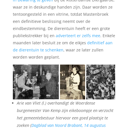
waar ze in deskundige handen zijn. Daar worden ze
tentoongesteld in een vitrine, totdat Mastenbroek
een definitieve beslissing neemt over de
eindbestemming. De dierentuin heeft er een grote
publiekstrekker bij en
adverteert er zelfs mee
. Enkele
maanden later besluit ze om de eikjes
definitief aan
de dierentuin te schenken
, waar ze later zullen
worden worden geplant.
Arie van Vliet (l.) overhandigt de Woerdense
burgemeester Van Kemp zijn eikeboompje en verzocht
het gemeentebestuur hiervoor een goed plaatsje te
zoeken (
Dagblad van Noord Brabant, 14 augustus