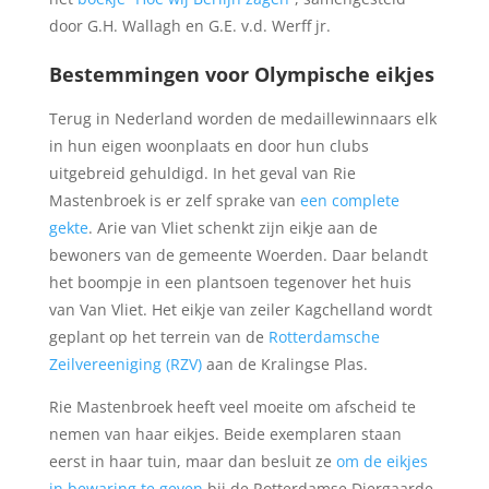
door G.H. Wallagh en G.E. v.d. Werff jr.
Bestemmingen voor Olympische eikjes
Terug in Nederland worden de medaillewinnaars elk
in hun eigen woonplaats en door hun clubs
uitgebreid gehuldigd. In het geval van Rie
Mastenbroek is er zelf sprake van
een complete
gekte
. Arie van Vliet schenkt zijn eikje aan de
bewoners van de gemeente Woerden. Daar belandt
het boompje in een plantsoen tegenover het huis
van Van Vliet. Het eikje van zeiler Kagchelland wordt
geplant op het terrein van de
Rotterdamsche
Zeilvereeniging (RZV)
aan de Kralingse Plas.
Rie Mastenbroek heeft veel moeite om afscheid te
nemen van haar eikjes. Beide exemplaren staan
eerst in haar tuin, maar dan besluit ze
om de eikjes
in bewaring te geven
bij de Rotterdamse Diergaarde,