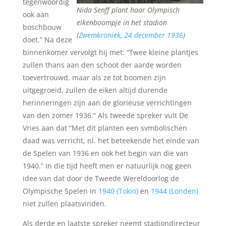
tegenwoordig
Nida Senff plant haar Olympisch
ook aan
eikenboompje in het stadion
boschbouw
(
Zwemkroniek, 24 december 1936
)
doet.” Na deze
binnenkomer vervolgt hij met: “Twee kleine plantjes
zullen thans aan den schoot der aarde worden
toevertrouwd, maar als ze tot boomen zijn
uitgegroeid, zullen de eiken altijd durende
herinneringen zijn aan de glorieuse verrichtingen
van den zomer 1936.” Als tweede spreker vult De
Vries aan dat “Met dit planten een svmbolischen
daad was verricht, nl. het beteekende het einde van
de Spelen van 1936 en ook het begin van die van
1940.” In die tijd heeft men er natuurlijk nog geen
idee van dat door de Tweede Wereldoorlog de
Olympische Spelen in
1940 (Tokio)
en
1944 (Londen)
niet zullen plaatsvinden.
Als derde en laatste spreker neemt stadiondirecteur