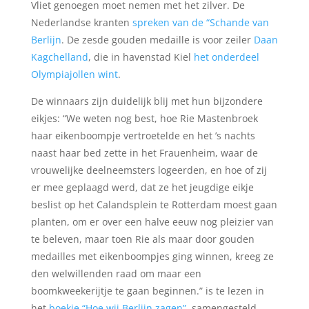
Vliet genoegen moet nemen met het zilver. De
Nederlandse kranten
spreken van de “Schande van
Berlijn
. De zesde gouden medaille is voor zeiler
Daan
Kagchelland
, die in havenstad Kiel
het onderdeel
Olympiajollen wint
.
De winnaars zijn duidelijk blij met hun bijzondere
eikjes: “We weten nog best, hoe Rie Mastenbroek
haar eikenboompje vertroetelde en het ’s nachts
naast haar bed zette in het Frauenheim, waar de
vrouwelijke deelneemsters logeerden, en hoe of zij
er mee geplaagd werd, dat ze het jeugdige eikje
beslist op het Calandsplein te Rotterdam moest gaan
planten, om er over een halve eeuw nog pleizier van
te beleven, maar toen Rie als maar door gouden
medailles met eikenboompjes ging winnen, kreeg ze
den welwillenden raad om maar een
boomkweekerijtje te gaan beginnen.” is te lezen in
het
boekje “Hoe wij Berlijn zagen”
, samengesteld