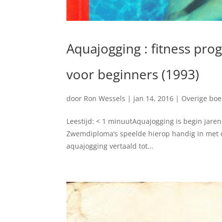
Aquajogging : fitness pr
voor beginners (1993)
door
Ron Wessels
|
jan 14, 2016
|
Overige bo
Leestijd: < 1 minuutAquajogging is begin jare
Zwemdiploma’s speelde hierop handig in met dit
aquajogging vertaald tot...