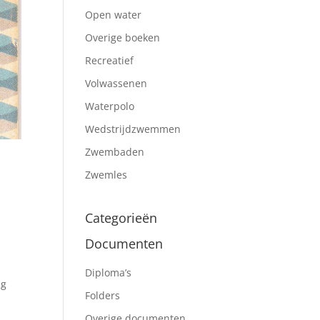
Open water
Overige boeken
Recreatief
Volwassenen
Waterpolo
Wedstrijdzwemmen
Zwembaden
Zwemles
Categorieën
Documenten
Diploma’s
ng
Folders
Overige documenten