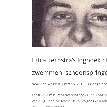
Erica Terpstra’s logboek
zwemmen, schoonspringen
door
Ron Wessels
|
mrt 15, 2016
|
Overige bo
Leestijd: 4 minutenErica’s logboek Dit 48-pagi
van 10 gulden bij Albert Heijn. Volgens een adv
250.000 exemplaren...