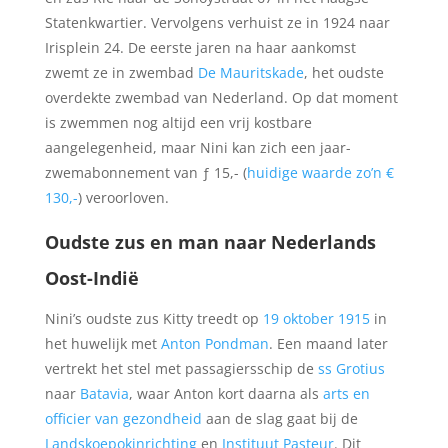
Statenkwartier. Vervolgens verhuist ze in 1924 naar
Irisplein 24. De eerste jaren na haar aankomst
zwemt ze in zwembad
De Mauritskade
, het oudste
overdekte zwembad van Nederland. Op dat moment
is zwemmen nog altijd een vrij kostbare
aangelegenheid, maar Nini kan zich een jaar-
zwemabonnement van ƒ 15,- (
huidige waarde zo’n €
130,-
) veroorloven.
Oudste zus en man naar Nederlands
Oost-Indië
Nini’s oudste zus Kitty treedt op
19 oktober 1915
in
het huwelijk met
Anton Pondman
. Een maand later
vertrekt het stel met passagiersschip de
ss Grotius
naar
Batavia
, waar Anton kort daarna als
arts en
officier van gezondheid
aan de slag gaat bij de
Landskoepokinrichting
en
Instituut Pasteur
. Dit