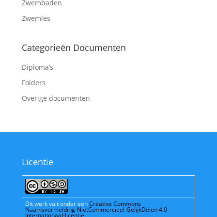
Zwembaden
Zwemles
Categorieën Documenten
Diploma’s
Folders
Overige documenten
Licentie
Dit werk valt onder een
Creative Commons
Naamsvermelding-NietCommercieel-GelijkDelen 4.0
Internationaal-licentie
.