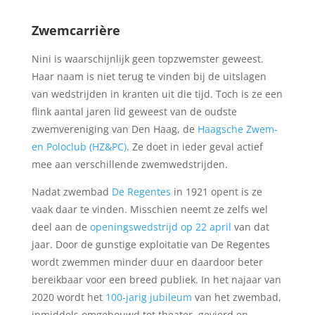
Zwemcarrière
Nini is waarschijnlijk geen topzwemster geweest.
Haar naam is niet terug te vinden bij de uitslagen
van wedstrijden in kranten uit die tijd. Toch is ze een
flink aantal jaren lid geweest van de oudste
zwemvereniging van Den Haag, de
Haagsche Zwem-
en Poloclub (HZ&PC)
. Ze doet in ieder geval actief
mee aan verschillende zwemwedstrijden.
Nadat zwembad
De Regentes
in 1921 opent is ze
vaak daar te vinden. Misschien neemt ze zelfs wel
deel aan de
openingswedstrijd op 22 april
van dat
jaar. Door de gunstige exploitatie van De Regentes
wordt zwemmen minder duur en daardoor beter
bereikbaar voor een breed publiek. In het najaar van
2020 wordt het
100-jarig jubileum
van het zwembad,
inmiddels omgebouwd tot theater, gevierd en