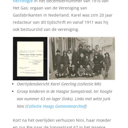
necrologie
in het decembernummer van 1916 van
Het Gas; orgaan van de Vereniging van
Gasfabrikanten in Nederland. Karel was zo’n 20 jaar
redacteur van dit tijdschrift en vanaf 1911 was hij
ook bestuurslid van de vereniging.
Overlijdensbericht Karel Geerling (collectie MK)
Groep kinderen in de Haagse Sonoystraat, ter hoogte
van nummer 63 en lager (links). Links met witte jurk
Nini (
Collectie Haags Gemeentearchief
)
Kort na het overlijden verhuizen Nini, haar moeder
en zus Rie naar de Sonoystraat 67 in het Haagse