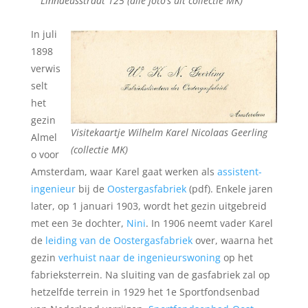
Linnaeusstraat 125 (alle foto’s uit collectie MK)
In juli
1898
verwis
selt
het
gezin
Visitekaartje Wilhelm Karel Nicolaas Geerling
Almel
(collectie MK)
o voor
Amsterdam, waar Karel gaat werken als
assistent-
ingenieur
bij de
Oostergasfabriek
(pdf). Enkele jaren
later, op 1 januari 1903, wordt het gezin uitgebreid
met een 3e dochter,
Nini
. In 1906 neemt vader Karel
de
leiding van de Oostergasfabriek
over, waarna het
gezin
verhuist naar de ingenieurswoning
op het
fabrieksterrein. Na sluiting van de gasfabriek zal op
hetzelfde terrein in 1929 het 1e Sportfondsenbad