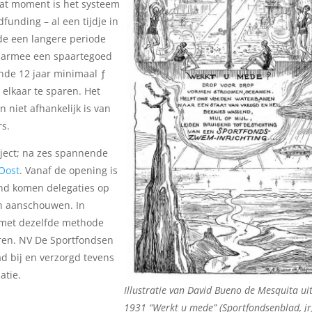
dat moment is het systeem
funding – al een tijdje in
de een langere periode
daarmee een spaartegoed
nde 12 jaar minimaal ƒ
 elkaar te sparen. Het
 niet afhankelijk is van
rs.
ject; na zes spannende
Oost
. Vanaf de opening is
and komen delegaties op
n aanschouwen. In
m met dezelfde methode
eren. NV De Sportfondsen
d bij en verzorgd tevens
atie.
Illustratie van David Bueno de Mesquita ui
1931 “Werkt u mede” (Sportfondsenblad, jrg