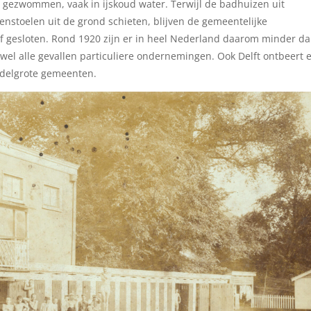
gezwommen, vaak in ijskoud water. Terwijl de badhuizen uit
enstoelen uit de grond schieten, blijven de gemeentelijke
f gesloten. Rond 1920 zijn er in heel Nederland daarom minder d
wel alle gevallen particuliere ondernemingen. Ook Delft ontbeert 
ddelgrote gemeenten.