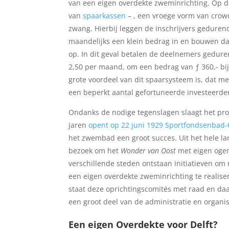
van een eigen overdekte zweminrichting. Op 
van
spaarkassen
– , een vroege vorm van crowd
zwang. Hierbij leggen de inschrijvers geduren
maandelijks een klein bedrag in en bouwen 
op. In dit geval betalen de deelnemers gedure
2,50 per maand, om een bedrag van ƒ 360,- bij
grote voordeel van dit spaarsysteem is, dat men
een beperkt aantal gefortuneerde investeerde
Ondanks de nodige tegenslagen slaagt het pro
jaren
opent op 22 juni 1929 Sportfondsenbad-
het zwembad een groot succes. Uit het hele l
bezoek om het
Wonder van Oost
met eigen oge
verschillende steden ontstaan initiatieven o
een eigen overdekte zweminrichting te realis
staat deze oprichtingscomités met raad en daa
een groot deel van de administratie en organis
Een eigen Overdekte voor Delft?