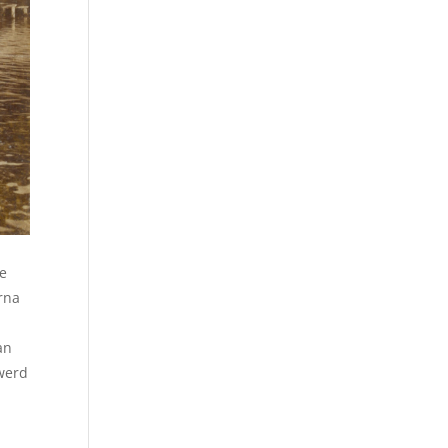
de
rna
an
 werd