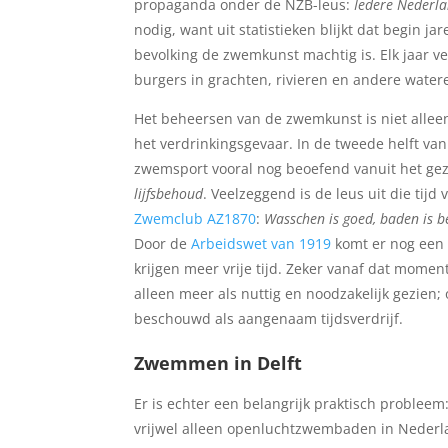
propaganda onder de NZB-leus:
Iedere Nederl
nodig, want uit statistieken blijkt dat begin ja
bevolking de zwemkunst machtig is. Elk jaar v
burgers in grachten, rivieren en andere water
Het beheersen van de zwemkunst is niet allee
het verdrinkingsgevaar. In de tweede helft va
zwemsport vooral nog beoefend vanuit het ge
lijfsbehoud
. Veelzeggend is de leus uit die tijd
Zwemclub AZ1870
:
Wasschen is goed, baden is b
Door de
Arbeidswet van 1919
komt er nog een 
krijgen meer vrije tijd. Zeker vanaf dat mom
alleen meer als nuttig en noodzakelijk gezien;
beschouwd als aangenaam tijdsverdrijf.
Zwemmen in Delft
Er is echter een belangrijk praktisch problee
vrijwel alleen openluchtzwembaden in Nederl