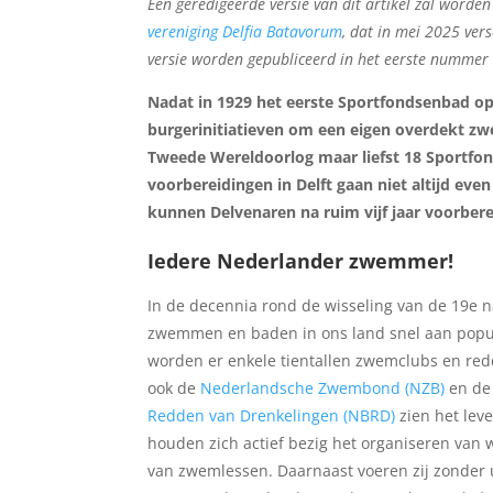
Een geredigeerde versie van dit artikel zal word
vereniging Delfia Batavorum
, dat in mei 2025 vers
versie worden gepubliceerd in het eerste numme
Nadat in 1929 het eerste Sportfondsenbad op
burgerinitiatieven om een eigen overdekt zwe
Tweede Wereldoorlog maar liefst 18 Sportfo
voorbereidingen in Delft gaan niet altijd e
kunnen Delvenaren na ruim vijf jaar voorbere
Iedere Nederlander zwemmer!
In de decennia rond de wisseling van de 19e
zwemmen en baden in ons land snel aan popular
worden er enkele tientallen zwemclubs en red
ook de
Nederlandsche Zwembond (NZB)
en d
Redden van Drenkelingen (NBRD)
zien het leve
houden zich actief bezig het organiseren van 
van zwemlessen. Daarnaast voeren zij zonder u