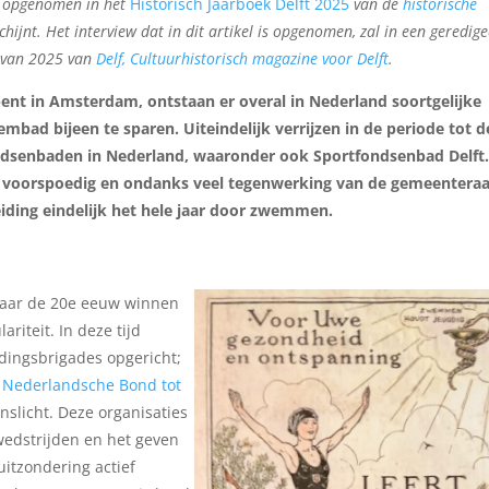
en opgenomen in het
Historisch Jaarboek Delft 2025
van de
historische
chijnt. Het interview dat in dit artikel is opgenomen, zal in een geredig
r van 2025 van
Delf, Cultuurhistorisch magazine voor Delft
.
ent in Amsterdam, ontstaan er overal in Nederland soortgelijke
mbad bijeen te sparen. Uiteindelijk verrijzen in de periode tot d
ndsenbaden in Nederland, waaronder ook Sportfondsenbad Delft
ven voorspoedig en ondanks veel tegenwerking van de gemeentera
iding eindelijk het hele jaar door zwemmen.
 naar de 20e eeuw winnen
iteit. In deze tijd
dingsbrigades opgericht;
e
Nederlandsche Bond tot
nslicht. Deze organisaties
wedstrijden en het geven
itzondering actief