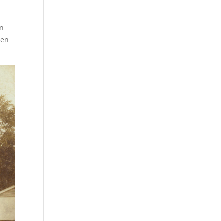
an
een