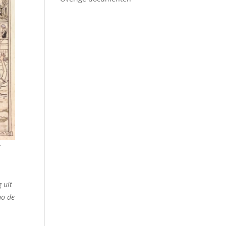
t
 uit
no de