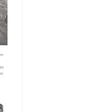
en
een
en