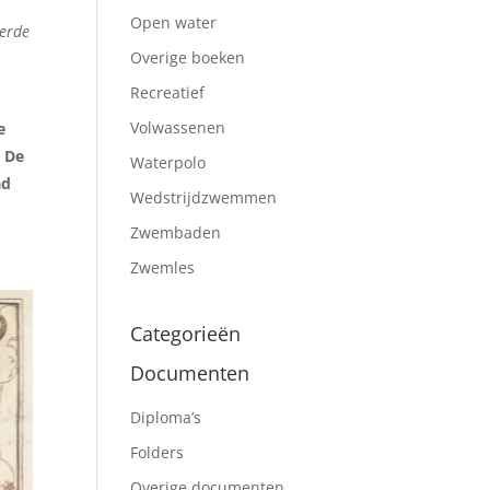
Open water
eerde
Overige boeken
Recreatief
Volwassenen
e
. De
Waterpolo
ad
Wedstrijdzwemmen
Zwembaden
Zwemles
Categorieën
Documenten
Diploma’s
Folders
Overige documenten