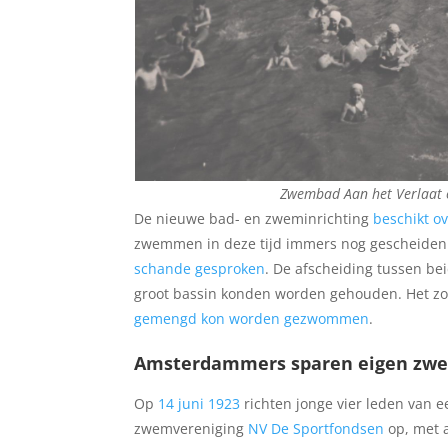
Zwembad Aan het Verlaat o
De nieuwe bad- en zweminrichting
beschikt o
zwemmen in deze tijd immers nog gescheiden
schande gesproken
. De afscheiding tussen b
groot bassin konden worden gehouden. Het zou
gemengd kon worden gezwommen
.
Amsterdammers sparen eigen zwe
Op
14 juni 1923
richten jonge vier leden van
zwemvereniging
NV De Sportfondsen
op, met a