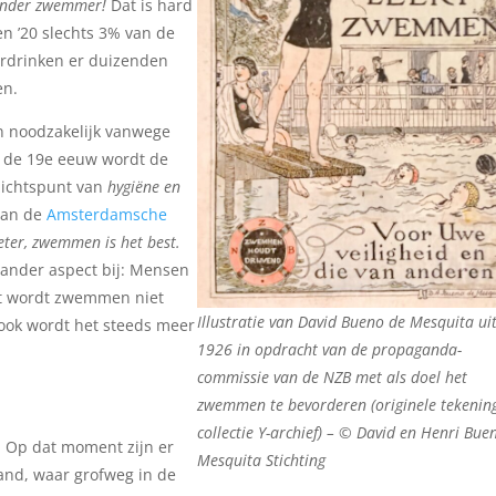
ander zwemmer!
Dat is hard
ren ’20 slechts 3% van de
erdrinken er duizenden
en.
n noodzakelijk vanwege
n de 19e eeuw wordt de
zichtspunt van
hygiëne en
 van de
Amsterdamsche
eter, zwemmen is het best.
ander aspect bij: Mensen
ent wordt zwemmen niet
Illustratie van David Bueno de Mesquita ui
 ook wordt het steeds meer
1926 in opdracht van de propaganda-
commissie van de NZB met als doel het
zwemmen te bevorderen (originele tekening
collectie Y-archief) – © David en Henri Bue
m: Op dat moment zijn er
Mesquita Stichting
and, waar grofweg in de