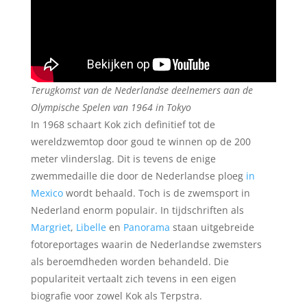
Terugkomst van de Nederlandse deelnemers aan de
Olympische Spelen van 1964 in Tokyo
In 1968 schaart Kok zich definitief tot de
wereldzwemtop door goud te winnen op de 200
meter vlinderslag. Dit is tevens de enige
zwemmedaille die door de Nederlandse ploeg
in
Mexico
wordt behaald. Toch is de zwemsport in
Nederland enorm populair. In tijdschriften als
Margriet
,
Libelle
en
Panorama
staan uitgebreide
fotoreportages waarin de Nederlandse zwemsters
als beroemdheden worden behandeld. Die
populariteit vertaalt zich tevens in een eigen
biografie voor zowel Kok als Terpstra.