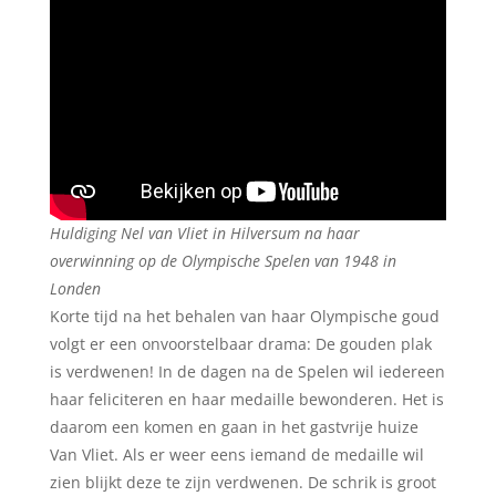
Huldiging Nel van Vliet in Hilversum na haar
overwinning op de Olympische Spelen van 1948 in
Londen
Korte tijd na het behalen van haar Olympische goud
volgt er een onvoorstelbaar drama: De gouden plak
is verdwenen! In de dagen na de Spelen wil iedereen
haar feliciteren en haar medaille bewonderen. Het is
daarom een komen en gaan in het gastvrije huize
Van Vliet. Als er weer eens iemand de medaille wil
zien blijkt deze te zijn verdwenen. De schrik is groot