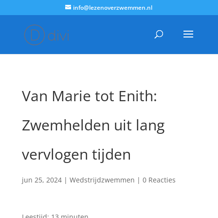
info@lezenoverzwemmen.nl
Van Marie tot Enith:
Zwemhelden uit lang
vervlogen tijden
jun 25, 2024
|
Wedstrijdzwemmen
|
0 Reacties
Leestijd:
13
minuten