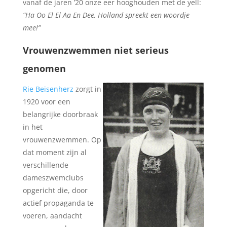
vanaf de jaren ’20 onze eer hooghouden met de yell:
“Ha Oo El El Aa En Dee, Holland spreekt een woordje
mee!”
Vrouwenzwemmen niet serieus
genomen
Rie Beisenherz
zorgt in
1920 voor een
belangrijke doorbraak
in het
vrouwenzwemmen. Op
dat moment zijn al
verschillende
dameszwemclubs
opgericht die, door
actief propaganda te
voeren, aandacht