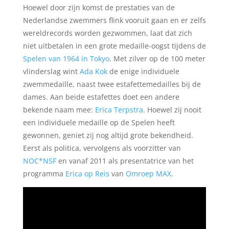
Hoewel door zijn komst de prestaties van de
Nederlandse zwemmers flink vooruit gaan en er zelfs
wereldrecords worden gezwommen, laat dat zich
niet uitbetalen in een grote medaille-oogst tijdens de
Spelen van 1964 in Tokyo
. Met zilver op de 100 meter
vlinderslag wint
Ada Kok
de enige individuele
zwemmedaille, naast twee estafettemedailles bij de
dames. Aan beide estafettes doet een andere
bekende naam mee:
Erica Terpstra
. Hoewel zij nooit
een individuele medaille op de Spelen heeft
gewonnen, geniet zij nog altijd grote bekendheid.
Eerst als politica, vervolgens als voorzitter van
NOC*NSF
en vanaf 2011 als presentatrice van het
programma
Erica op Reis
van
Omroep MAX
.