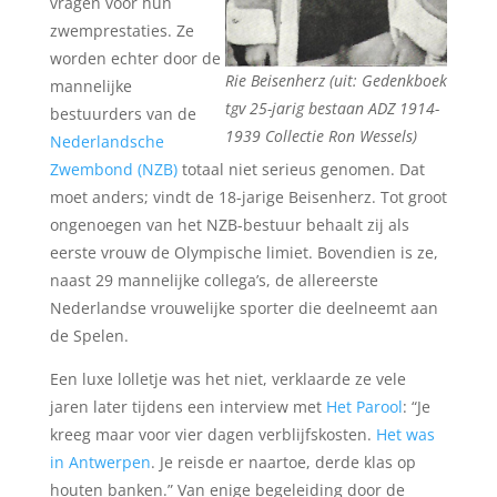
vragen voor hun
zwemprestaties. Ze
worden echter door de
Rie Beisenherz (uit: Gedenkboek
mannelijke
tgv 25-jarig bestaan ADZ 1914-
bestuurders van de
1939 Collectie Ron Wessels)
Nederlandsche
Zwembond (NZB)
totaal niet serieus genomen. Dat
moet anders; vindt de 18-jarige Beisenherz. Tot groot
ongenoegen van het NZB-bestuur behaalt zij als
eerste vrouw de Olympische limiet. Bovendien is ze,
naast 29 mannelijke collega’s, de allereerste
Nederlandse vrouwelijke sporter die deelneemt aan
de Spelen.
Een luxe lolletje was het niet, verklaarde ze vele
jaren later tijdens een interview met
Het Parool
: “Je
kreeg maar voor vier dagen verblijfskosten.
Het was
in Antwerpen
. Je reisde er naartoe, derde klas op
houten banken.” Van enige begeleiding door de