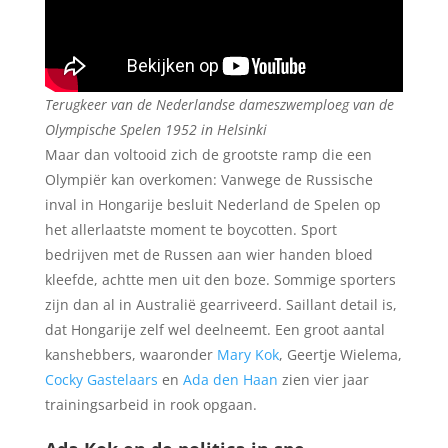
Terugkeer van de Nederlandse dameszwemploeg van de
Olympische Spelen 1952 in Helsinki
Maar dan voltooid zich de grootste ramp die een
Olympiër kan overkomen: Vanwege de Russische
inval in Hongarije besluit Nederland de Spelen op
het allerlaatste moment te boycotten. Sport
bedrijven met de Russen aan wier handen bloed
kleefde, achtte men uit den boze. Sommige sporters
zijn dan al in Australië gearriveerd. Saillant detail is,
dat Hongarije zelf wel deelneemt. Een groot aantal
kanshebbers, waaronder
Mary Kok
, Geertje Wielema,
Cocky Gastelaars
en
Ada den Haan
zien vier jaar
trainingsarbeid in rook opgaan.