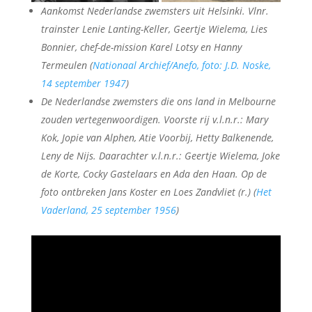
Aankomst Nederlandse zwemsters uit Helsinki. Vlnr.
trainster Lenie Lanting-Keller, Geertje Wielema, Lies
Bonnier, chef-de-mission Karel Lotsy en Hanny
Termeulen (
Nationaal Archief/Anefo, foto: J.D. Noske,
14 september 1947
)
De Nederlandse zwemsters die ons land in Melbourne
zouden vertegenwoordigen. Voorste rij v.l.n.r.: Mary
Kok, Jopie van Alphen, Atie Voorbij, Hetty Balkenende,
Leny de Nijs. Daarachter v.l.n.r.: Geertje Wielema, Joke
de Korte, Cocky Gastelaars en Ada den Haan. Op de
foto ontbreken Jans Koster en Loes Zandvliet (r.) (
Het
Vaderland, 25 september 1956
)