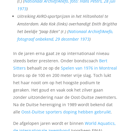
(l.) (
Nationaal Archief/Anefo, foto: Hans Peters, 28 juli
1973
)
Uitreiking AVRO-sportprijzen in het Hiltonhotel te
Amsterdam. Ada Kok (links) overhandigt Enith Brigitha
het beeldje “Jaap Eden” (r.) (
Nationaal Archief/Anefo,
fotograaf onbekend, 29 december 1973
)
In de jaren erna gaat ze op internationaal niveau
steeds beter presteren. Onder bondscoach
Bert
Sitters
behaalt ze op de
Spelen van 1976 in Montreal
brons op de 100 en 200 meter vrije slag. Toch lukt
het haar nooit om op het hoogste podium te
geraken. Het goud en vaak ook het zilver gaan
zonder uitzondering naar de Oost-Duitse zwemsters.
Na de Duitse hereniging in 1989 wordt bekend dat
alle
Oost-Duitse sporters doping hebben gebruikt
.
De afgelopen jaren wordt er binnen
World Aquatics,
de internationale zwembond
(voorheen FINA)