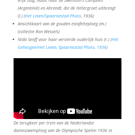
vrije slag, naast haar de zwemsters Campbell
(Argentinië) en Ahrendt, die de Hitlergroet uitbrengt
(l.) (
Het Leven/Spaarnestad Photo
, 1936)
Ansichtkaart van de gouden estafetteploeg (m.)
(collectie Ron Wessels)
Nida Senff voor haar versierde ouderlijk huis (r.) (
Het
Geheugen/Het Leven, Spaarnestad Photo, 1936
)
De terugkeer per trein van de Nederlandse
dameszwemploeg van de Olympische Spelen 1936 in