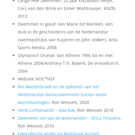
Lange leve zwemmen: 25 jaar KNZB/Bart Beijer,
Cors van den Brink en Eimer Wieldraaijer, KNZB,
2013
Zwemmen in goud: Van Marie tot Marleen, een
duik in de geschiedenis van de Nederlandse
zwemsport/Jos van Kuijeren en John Volkers, Arko
Sports Media, 2008
Olympisch Oranje: Van Athene 1996 tot en met
Athene 2004/Anthony T.H. Bijkerk, De Vrieseborch,
2004
Website NOC*NSF
Rie Mastenbroek en de opkomst van het
Nederlandse dameszwemmen tussen beide
wereldoorlogen
, Ron Wessels, 2020
Henk Lichtenveldt – Ada Kok
, Ron Wessels 2018
Zwemmen om van te watertanden – Erica Terpstra
,
Ron Wessels 2016
Fotocollectie Anefo via Nationaal Archief