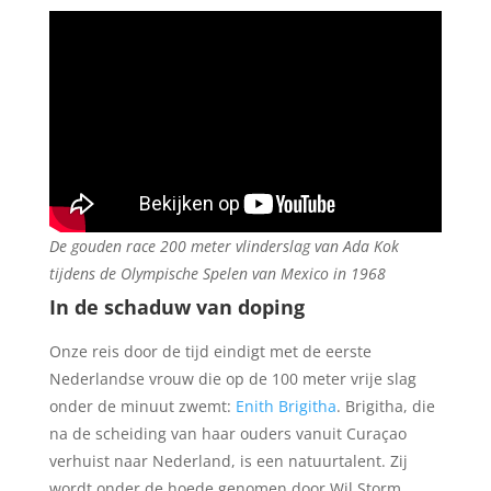
De gouden race 200 meter vlinderslag van Ada Kok
tijdens de Olympische Spelen van Mexico in 1968
In de schaduw van doping
Onze reis door de tijd eindigt met de eerste
Nederlandse vrouw die op de 100 meter vrije slag
onder de minuut zwemt:
Enith Brigitha
. Brigitha, die
na de scheiding van haar ouders vanuit Curaçao
verhuist naar Nederland, is een natuurtalent. Zij
wordt onder de hoede genomen door Wil Storm,