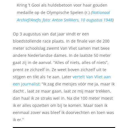
Kring ’t Gooi als huldebetoon voor haar gouden
medaille op de Olympische Spelen (r.)
(
Nationaal
Archief/Anefo, foto: Anton Snikkers, 10 augustus 1948
)
Op 3 augustus van dat jaar vindt er een
bloedstollende race plaats. In de finale van de 200
meter schoolslag zwemt Van Vliet samen met twee
andere Nederlandse dames. In de laatste 50 meter
gaat zij in de aanval. “Alles of niets, alles of niets”,
prent ze zichzelf in. Ze weet boven zichzelf uit te
stijgen en tikt als 1e aan. Later
vertelt Van Vliet aan
een journalist
: “Ik zag die meisjes vóór me ja, maar ik
dacht , laat ze maar gaan, laat ze mij maar trekken,
dan haal ik ze straks wel in. Na die 100 meter moest
ik er alles opzetten om bij te komen. Maar toen ik
eenmaal zover was bleef ik doorvechten en toen was
ik er.”