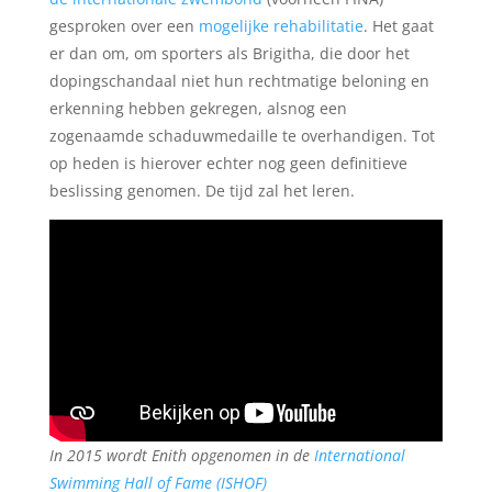
gesproken over een
mogelijke rehabilitatie
. Het gaat
er dan om, om sporters als Brigitha, die door het
dopingschandaal niet hun rechtmatige beloning en
erkenning hebben gekregen, alsnog een
zogenaamde schaduwmedaille te overhandigen. Tot
op heden is hierover echter nog geen definitieve
beslissing genomen. De tijd zal het leren.
In 2015 wordt Enith opgenomen in de
International
Swimming Hall of Fame (ISHOF)