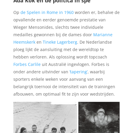
Ada Kok en de politica in spe
Op
de Spelen in Rome in 1960
worden er, behalve de
opvallende en eerder genoemde prestatie van
Wieger Mensonides, slechts twee individuele
medailles gewonnen bij de dames door
Marianne
Heemskerk
en
Tineke Lagerberg
. De Nederlandse
ploeg lijkt de aansluiting met de wereldtop te
hebben verloren. Als oplossing wordt topcoach
Forbes Carlile
uit Australië ingevlogen. Forbes is
onder andere uitvinder van
‘tapering’
, waarbij
sporters enkele weken voor aanvang van een
belangrijk toernooi de intensiteit van de trainingen
afbouwen, om optimaal fit te zijn voor wedstrijden.