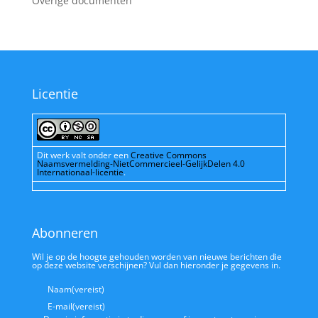
Overige documenten
Licentie
Dit werk valt onder een
Creative Commons
Naamsvermelding-NietCommercieel-GelijkDelen 4.0
Internationaal-licentie
.
Abonneren
Wil je op de hoogte gehouden worden van nieuwe berichten die
op deze website verschijnen? Vul dan hieronder je gegevens in.
Naam
(vereist)
E-mail
(vereist)