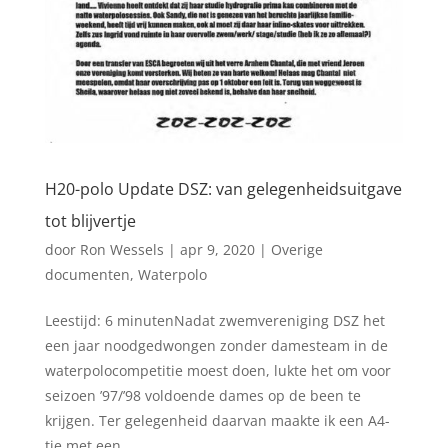
H20-polo Update DSZ: van gelegenheidsuitgave
tot blijvertje
door
Ron Wessels
|
apr 9, 2020
|
Overige
documenten
,
Waterpolo
Leestijd: 6 minutenNadat zwemvereniging DSZ het
een jaar noodgedwongen zonder damesteam in de
waterpolocompetitie moest doen, lukte het om voor
seizoen ’97/’98 voldoende dames op de been te
krijgen. Ter gelegenheid daarvan maakte ik een A4-
tje met een...